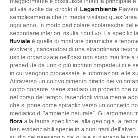
maggiormente e costituisce infatti la principale e p
attività svolte dal circolo di
Legambiente
Piaveni
semplicemente che in media visitano quest’area
ogni anno, in modo particolare scolaresche delle
secondarie inferiori, risulta riduttivo. La specificità
fluviale
è quella di mostrare dinamiche e fenomen
evolversi, caricandosi di una straordinaria fecond
uscite organizzate nell’oasi non sono mai fine a 
precedute da uno o più incontri propedeutici e se
in cui vengono processate le informazioni e le su
Attraverso un coinvolgimento diretto dei volontari
corpo docente, viene studiato un progetto che co
nel corso del tempo, facendogli virtualmente ado
che si pone come spiraglio verso un concetto n
mediatico di “ambiente naturale”. Gli argomenti tr
flora
alla fauna specifiche, alla geologia, ai feno
ben evidenziabili specie in alcuni tratti dell’alveo a
studio del paesaggio dal quale si rilevano le tra