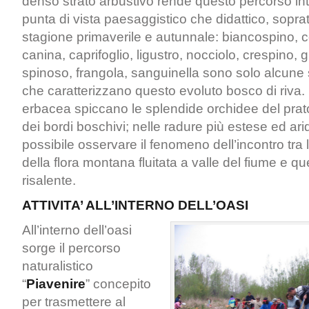
denso strato arbustivo rende questo percorso int
punta di vista paesaggistico che didattico, soprat
stagione primaverile e autunnale: biancospino, c
canina, caprifoglio, ligustro, nocciolo, crespino, g
spinoso, frangola, sanguinella sono solo alcune
che caratterizzano questo evoluto bosco di riva.
erbacea spiccano le splendide orchidee del prat
dei bordi boschivi; nelle radure più estese ed ar
possibile osservare il fenomeno dell’incontro tra
della flora montana fluitata a valle del fiume e que
risalente.
ATTIVITA’ ALL’INTERNO DELL’OASI
All’interno dell’oasi
sorge il percorso
naturalistico
“
Piavenire
” concepito
per trasmettere al