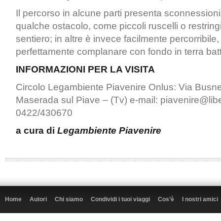
Il percorso in alcune parti presenta sconnessioni
qualche ostacolo, come piccoli ruscelli o restrin
sentiero; in altre è invece facilmente percorribile
perfettamente complanare con fondo in terra batt
INFORMAZIONI PER LA VISITA
Circolo Legambiente Piavenire Onlus: Via Busne
Maserada sul Piave – (Tv) e-mail: piavenire@liber
0422/430670
a cura di
Legambiente Piavenire
Home
Autori
Chi siamo
Condividi i tuoi viaggi
Cos’è
I nostri amici