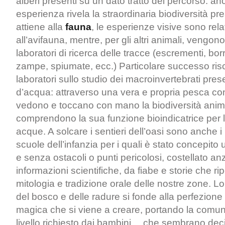
alberi presenti su un dato tratto del percorso: a
esperienza rivela la straordinaria biodiversità p
attiene alla
fauna
, le esperienze visive sono rela
all’avifauna, mentre, per gli altri animali, vengon
laboratori di ricerca delle tracce (escrementi, borr
zampe, spiumate, ecc.) Particolare successo ris
laboratori sullo studio dei macroinvertebrati pres
d’acqua: attraverso una vera e propria pesca con 
vedono e toccano con mano la biodiversità anim
comprendono la sua funzione bioindicatrice per l
acque. A solcare i sentieri dell’oasi sono anche i
scuole dell’infanzia per i quali è stato concepito
e senza ostacoli o punti pericolosi, costellato an
informazioni scientifiche, da fiabe e storie che ri
mitologia e tradizione orale delle nostre zone. L
del bosco e delle radure si fonde alla perfezione
magica che si viene a creare, portando la comuni
livello richiesto dai bambini… che sembrano dec