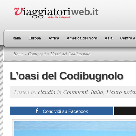
Italia
Europa
Africa
America del Nord
Asia
Centro A
Home
»
Continenti
» L’oasi del Codibugnolo
L’oasi del Codibugnolo
Posted by
claudia
in
Continenti
,
Italia
,
L'altro turi
Condividi su Facebook