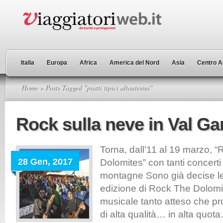
Italia
Europa
Africa
America del Nord
Asia
Centro A
Home
» Posts Tagged "piatti tipici altoatesini"
Rock sulla neve in Val G
Torna, dall’11 al 19 marzo, 
28 Gen, 2017
Dolomites” con tanti concerti 
montagne Sono già decise le
edizione di Rock The Dolomit
musicale tanto atteso che p
di alta qualità… in alta quota