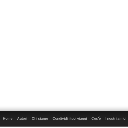
Home
Autori
Chi siamo
Condividi i tuoi viaggi
Cos’è
I nostri amici