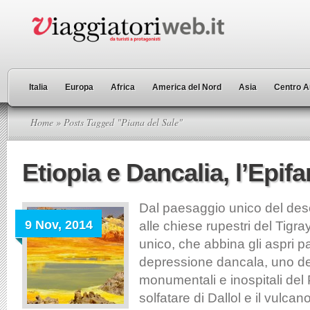
Italia
Europa
Africa
America del Nord
Asia
Centro A
Home
» Posts Tagged "Piana del Sale"
Etiopia e Dancalia, l’Epif
Dal paesaggio unico del dese
9 Nov, 2014
alle chiese rupestri del Tigray
unico, che abbina gli aspri p
depressione dancala, uno dei
monumentali e inospitali del 
solfatare di Dallol e il vulcano