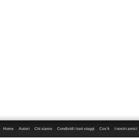
Home
Autori
Chi siamo
Condividi i tuoi viaggi
Cos’è
I nostri amici