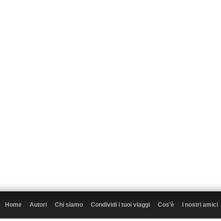
Home
Autori
Chi siamo
Condividi i tuoi viaggi
Cos’è
I nostri amici