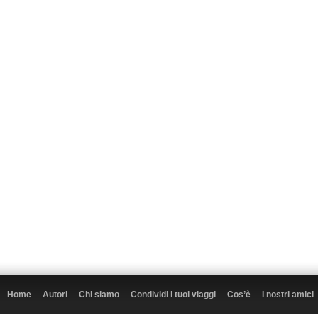
Home
Autori
Chi siamo
Condividi i tuoi viaggi
Cos’è
I nostri amici