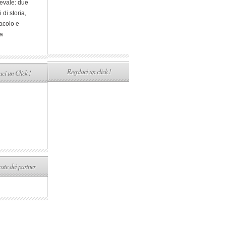
evale: due
i di storia,
acolo e
a
Regalaci un click !
ci un Click !
ste dei partner