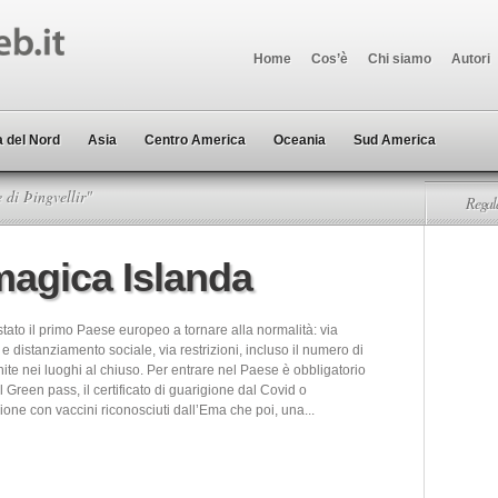
Home
Cos’è
Chi siamo
Autori
 del Nord
Asia
Centro America
Oceania
Sud America
 di Þingvellir"
Regala
magica Islanda
stato il primo Paese europeo a tornare alla normalità: via
 distanziamento sociale, via restrizioni, incluso il numero di
ite nei luoghi al chiuso. Per entrare nel Paese è obbligatorio
l Green pass, il certificato di guarigione dal Covid o
one con vaccini riconosciuti dall’Ema che poi, una...