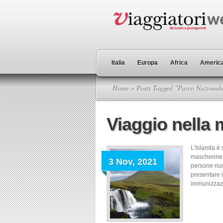
Italia
Europa
Africa
America
Home
» Posts Tagged "Parco Nazionale
Viaggio nella 
L’Islanda è 
mascherine e
3 Nov, 2021
persone riun
presentare i
immunizzazi