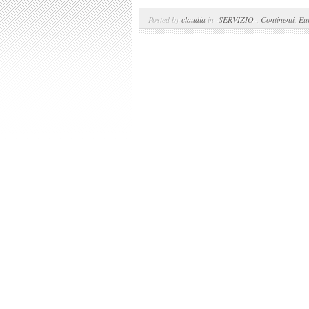
Posted by
claudia
in
-SERVIZIO-
,
Continenti
,
Eu