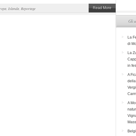
Read More
ropa
,
Islanda
,
Reportage
Gli u
La F
di M
La Zu
Capp
in fe
A Fic
dell
Verg
Carm
A Mon
natur
Vigna
Mass
Belg