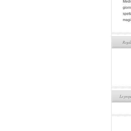
Medi
giorn
spett
magi
Regala
Le propo