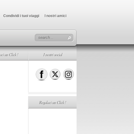
Condividi i tuoi viaggi
I nostri amici
ci un Click !
I nostri social
Regalaci un Click !