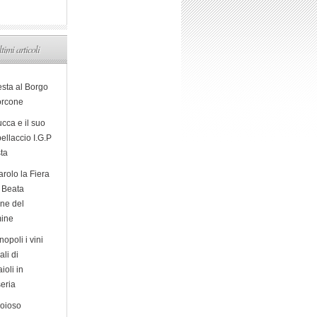
ltimi articoli
esta al Borgo
orcone
cca e il suo
ellaccio I.G.P
sta
arolo la Fiera
a Beata
ine del
ine
opoli i vini
ali di
ioli in
eria
ioioso