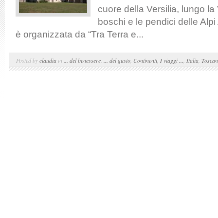
cuore della Versilia, lungo la
boschi e le pendici delle Alp
è organizzata da “Tra Terra e...
Posted by
claudia
in
... del benessere
,
... del gusto
,
Continenti
,
I viaggi ...
,
Italia
,
Tosca