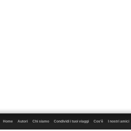
Home
Autori
Chi siamo
Condividi i tuoi viaggi
Cos’è
I nostri amici