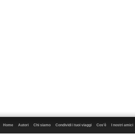
Home
Autori
Chi siamo
Condividi i tuoi viaggi
Cos’è
I nostri amici