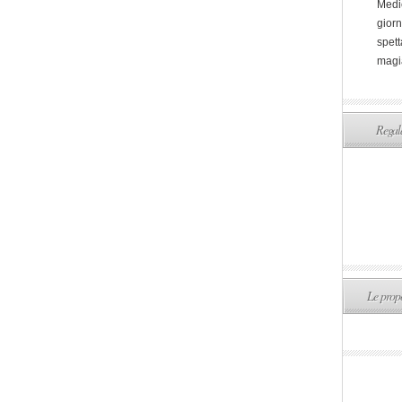
Medi
giorn
spett
magi
Regala
Le propo