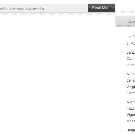
Read More
uador
,
Reportage
,
Sud America
Gli u
La F
di M
La Zu
Capp
in fe
A Fic
dell
Verg
Carm
A Mon
natur
Vigna
Mass
Belg