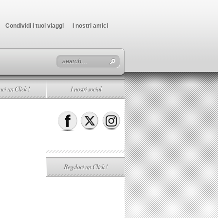
Condividi i tuoi viaggi
I nostri amici
ci un Click !
I nostri social
Regalaci un Click !