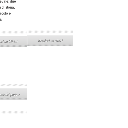
evale: due
i di storia,
acolo e
a
Regalaci un click !
ci un Click !
ste dei partner