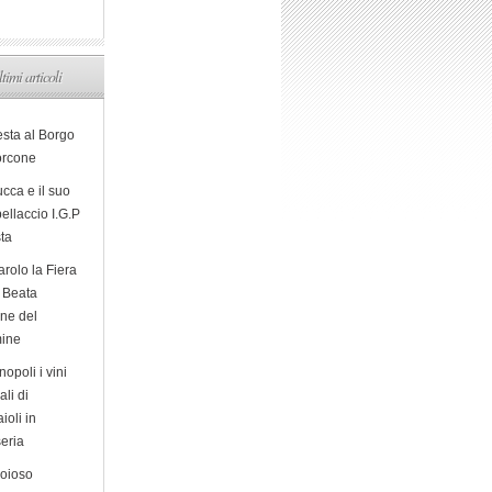
ltimi articoli
esta al Borgo
orcone
cca e il suo
ellaccio I.G.P
sta
arolo la Fiera
a Beata
ine del
ine
opoli i vini
ali di
ioli in
eria
ioioso