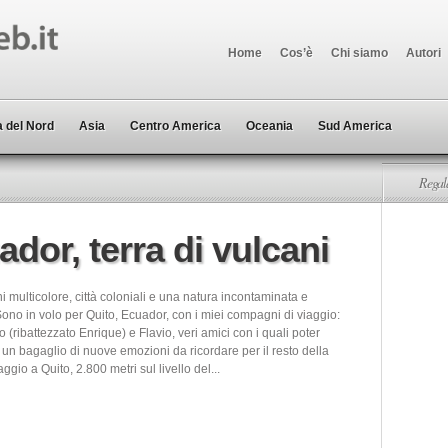
Home
Cos’è
Chi siamo
Autori
 del Nord
Asia
Centro America
Oceania
Sud America
Regala
ador, terra di vulcani
i multicolore, città coloniali e una natura incontaminata e
ono in volo per Quito, Ecuador, con i miei compagni di viaggio:
o (ribattezzato Enrique) e Flavio, veri amici con i quali poter
un bagaglio di nuove emozioni da ricordare per il resto della
raggio a Quito, 2.800 metri sul livello del...