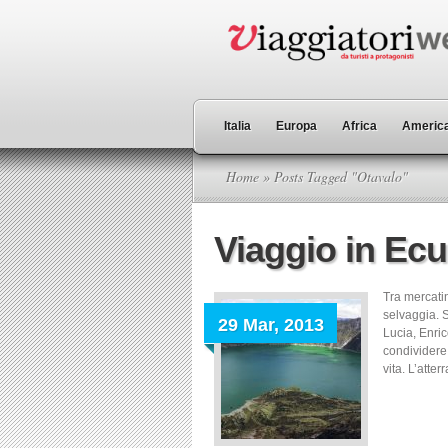
Italia
Europa
Africa
America
Home
» Posts Tagged "Otavalo"
Viaggio in Ecu
Tra mercatin
selvaggia. S
29 Mar, 2013
Lucia, Enric
condividere 
vita. L’atter