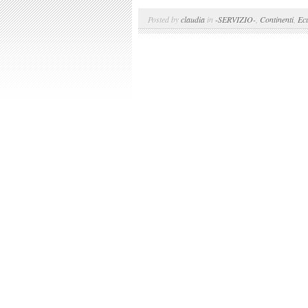
Posted by
claudia
in
-SERVIZIO-
,
Continenti
,
Ec