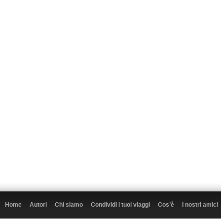
Home
Autori
Chi siamo
Condividi i tuoi viaggi
Cos’è
I nostri amici