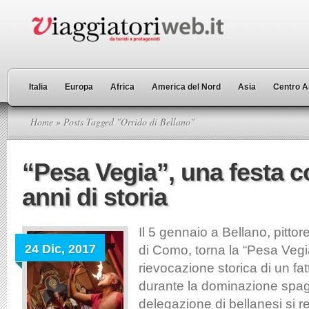
Italia
Europa
Africa
America del Nord
Asia
Centro A
Home
» Posts Tagged "Orrido di Bellano"
“Pesa Vegia”, una festa c
anni di storia
Il 5 gennaio a Bellano, pitto
24 Dic, 2017
di Como, torna la “Pesa Vegi
rievocazione storica di un fa
durante la dominazione spa
delegazione di bellanesi si r