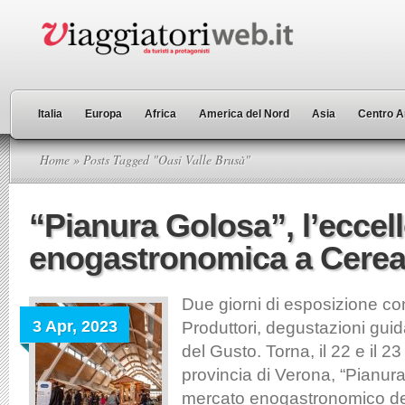
Italia
Europa
Africa
America del Nord
Asia
Centro A
Home
» Posts Tagged "Oasi Valle Brusà"
“Pianura Golosa”, l’eccel
enogastronomica a Cere
Due giorni di esposizione co
3 Apr, 2023
Produttori, degustazioni guid
del Gusto. Torna, il 22 e il 23
provincia di Verona, “Pianura
mercato enogastronomico de