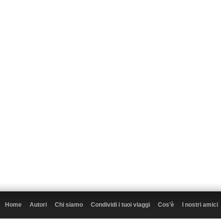
Home
Autori
Chi siamo
Condividi i tuoi viaggi
Cos’è
I nostri amici