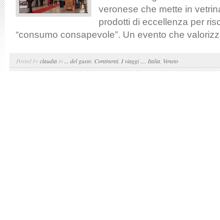
veronese che mette in vetri
prodotti di eccellenza per ris
“consumo consapevole”. Un evento che valorizza
Posted by
claudia
in
... del gusto
,
Continenti
,
I viaggi ...
,
Italia
,
Veneto