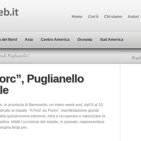
Home
Cos’è
Chi siamo
Autori
 del Nord
Asia
Centro America
Oceania
Sud America
udi Puglianello"
Regala
orc”, Puglianello
le
o, in provincia di Benevento, un intero week end, dall’8 al 10
dicato al maiale. “A Fest’ du Puorc“, manifestazione giunta
alla quindicesima edizione, mira a recuperare e valorizzare la
adina. Infatti l’uccisione del maiale, in passato, rappresentava
ropria festa per...