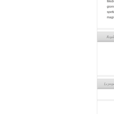
Medi
giorn
spett
magi
Regala
Le propo