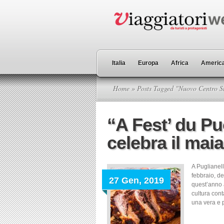
Italia
Europa
Africa
America
Home
» Posts Tagged "Nuovo Centro St
“A Fest’ du Pu
celebra il maia
A Puglianell
febbraio, de
27 Gen, 2019
quest’anno 
cultura cont
una vera e p