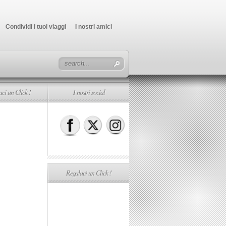
Condividi i tuoi viaggi
I nostri amici
ci un Click !
I nostri social
Regalaci un Click !