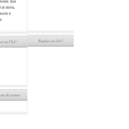
evale: due
i di storia,
acolo e
a
Regalaci un click !
ci un Click !
ste dei partner