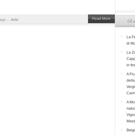
Read More
aggi ...
,
Italia
Gli u
La F
di M
La Zu
Capp
in fe
A Fic
dell
Verg
Carm
A Mon
natur
Vigna
Mass
Belg