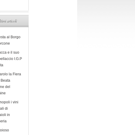
ltimi articoli
esta al Borgo
orcone
cca e il suo
ellaccio I.G.P
sta
arolo la Fiera
a Beata
ine del
ine
opoli i vini
ali di
ioli in
eria
ioioso