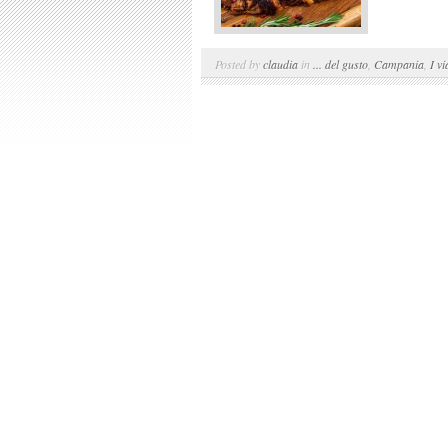
Posted by
claudia
in
... del gusto
,
Campania
,
I vi