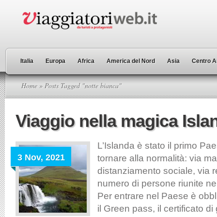
Italia
Europa
Africa
America del Nord
Asia
Centro A
Home
» Posts Tagged "notte bianca"
Viaggio nella magica Isla
L’Islanda è stato il primo P
3 Nov, 2021
tornare alla normalità: via m
distanziamento sociale, via res
numero di persone riunite nei
Per entrare nel Paese è obbl
il Green pass, il certificato d