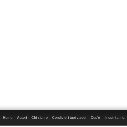
Home
Autori
Chi siamo
Condividi i tuoi viaggi
Cos’è
I nostri amici