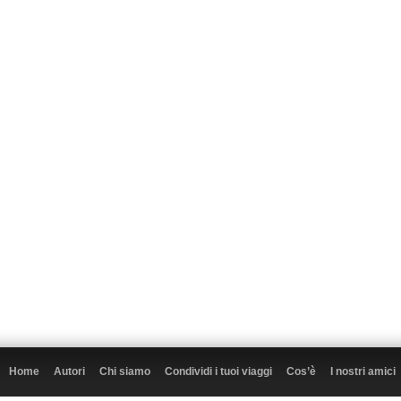
Home
Autori
Chi siamo
Condividi i tuoi viaggi
Cos’è
I nostri amici