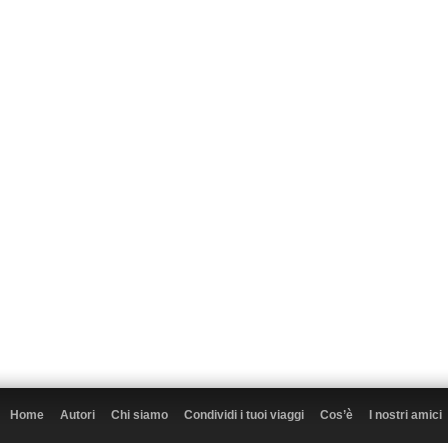
Home
Autori
Chi siamo
Condividi i tuoi viaggi
Cos’è
I nostri amici