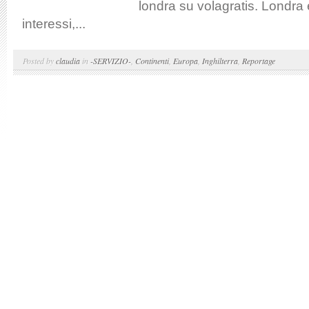
londra su volagratis. Londra è
interessi,...
Posted by
claudia
in
-SERVIZIO-
,
Continenti
,
Europa
,
Inghilterra
,
Reportage