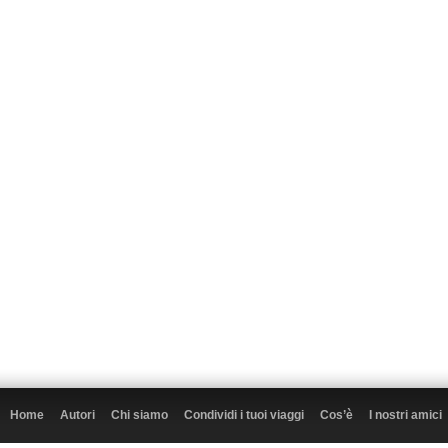
Home
Autori
Chi siamo
Condividi i tuoi viaggi
Cos’è
I nostri amici