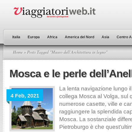
Italia
Europa
Africa
America del Nord
Asia
Centro A
Home
» Posts Tagged "Museo dell’Architettura in legno"
Mosca e le perle dell’Anel
La lenta navigazione lungo i
4 Feb, 2021
collega Mosca al Volga, sul q
numerose casette, ville e ca
raggiungere la splendida cap
Mosca. La sostanziale differ
Pietroburgo è che quest’ultim