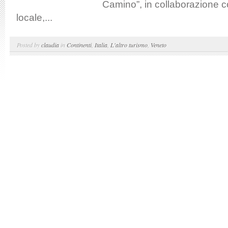
Camino”, in collaborazione c
locale,...
Posted by
claudia
in
Continenti
,
Italia
,
L'altro turismo
,
Veneto