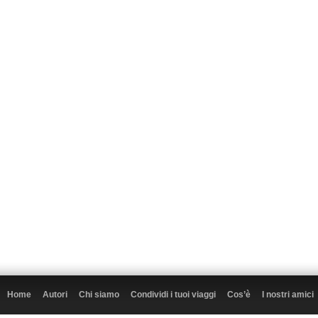
Home
Autori
Chi siamo
Condividi i tuoi viaggi
Cos’è
I nostri amici