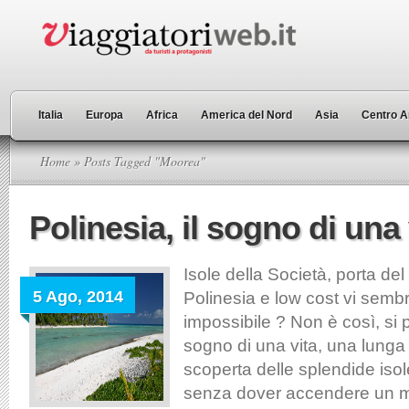
Italia
Europa
Africa
America del Nord
Asia
Centro A
Home
» Posts Tagged "Moorea"
Polinesia, il sogno di una 
Isole della Società, porta del
5 Ago, 2014
Polinesia e low cost vi semb
impossibile ? Non è così, si 
sogno di una vita, una lunga
scoperta delle splendide isol
senza dover accendere un m