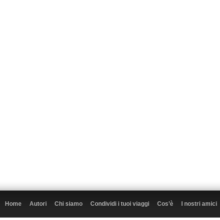
Home
Autori
Chi siamo
Condividi i tuoi viaggi
Cos’è
I nostri amici