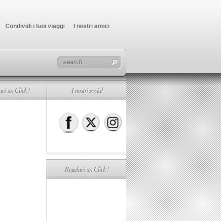
Condividi i tuoi viaggi
I nostri amici
ci un Click !
I nostri social
Regalaci un Click !