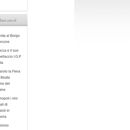
ltimi articoli
esta al Borgo
orcone
cca e il suo
ellaccio I.G.P
sta
arolo la Fiera
a Beata
ine del
ine
opoli i vini
ali di
ioli in
eria
ioioso