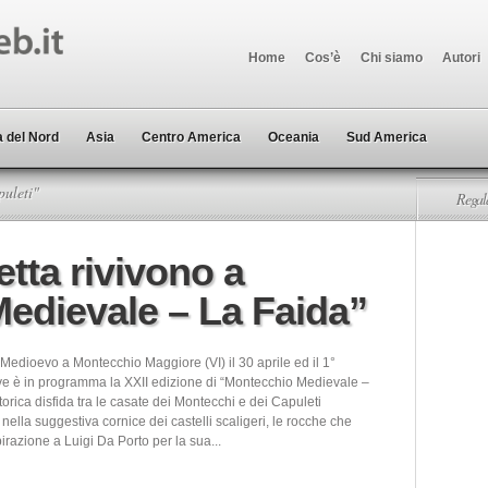
Home
Cos’è
Chi siamo
Autori
 del Nord
Asia
Centro America
Oceania
Sud America
uleti"
Regala
tta rivivono a
edievale – La Faida”
 Medioevo a Montecchio Maggiore (VI) il 30 aprile ed il 1°
e è in programma la XXII edizione di “Montecchio Medievale –
torica disfida tra le casate dei Montecchi e dei Capuleti
nella suggestiva cornice dei castelli scaligeri, le rocche che
pirazione a Luigi Da Porto per la sua...