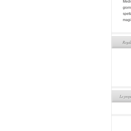
Medi
giorn
spett
magi
Regala
Le propo