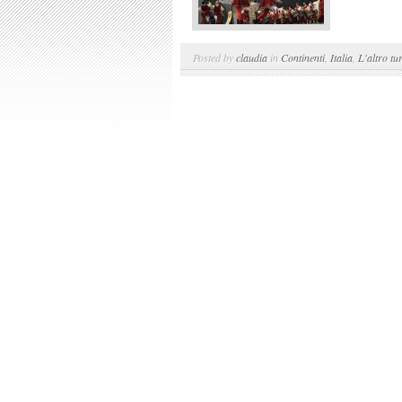
Posted by
claudia
in
Continenti
,
Italia
,
L'altro tu