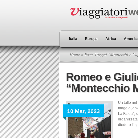
Italia
Europa
Africa
America
Home
» Posts Tagged "Montecchi e Cap
Romeo e Giulie
“Montecchio M
Un tuffo nel
maggio, dov
10 Mar, 2023
La Faida“, s
organizzata 
diedero l’is