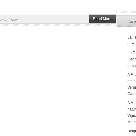
Read More
rismo
,
Veneto
Gli u
La F
di M
La Zu
Capp
in fe
A Fic
dell
Verg
Carm
A Mon
natur
Vigna
Mass
Belg