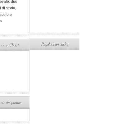
evale: due
i di storia,
acolo e
a
Regalaci un click !
ci un Click !
ste dei partner