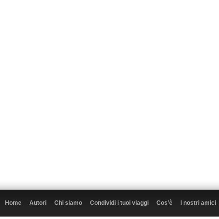
Home
Autori
Chi siamo
Condividi i tuoi viaggi
Cos’è
I nostri amici