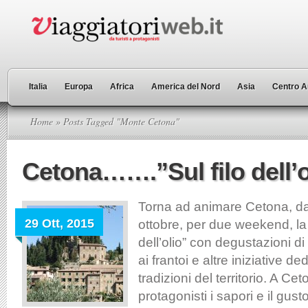
Italia
Europa
Africa
America del Nord
Asia
Centro A
Home
» Posts Tagged "Monte Cetona"
Cetona…….”Sul filo dell’o
Torna ad animare Cetona, d
29 Ott, 2015
ottobre, per due weekend, la
dell’olio” con degustazioni di 
ai frantoi e altre iniziative d
tradizioni del territorio. A Ce
protagonisti i sapori e il gust