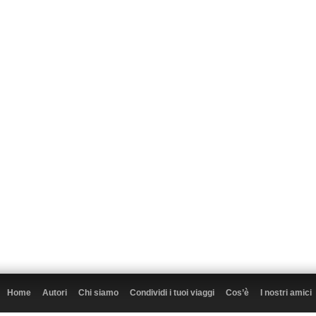
Home
Autori
Chi siamo
Condividi i tuoi viaggi
Cos’è
I nostri amici