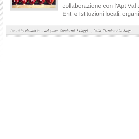
collaborazione con l’Apt Val 
Enti e Istituzioni locali, orga
Posted by
claudia
in
... del gusto
,
Continenti
,
I viaggi ...
,
Italia
,
Trentino Alto Adige