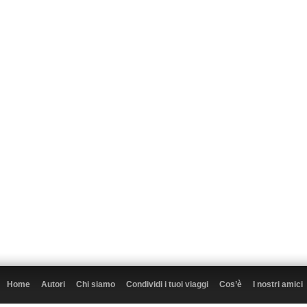
Home
Autori
Chi siamo
Condividi i tuoi viaggi
Cos’è
I nostri amici