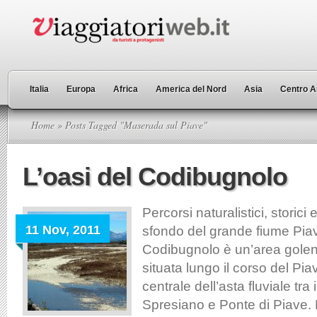
Italia
Europa
Africa
America del Nord
Asia
Centro A
Home
» Posts Tagged "Maserada sul Piave"
L’oasi del Codibugnolo
Percorsi naturalistici, storici e
11 Nov, 2011
sfondo del grande fiume Piav
Codibugnolo è un’area golena
situata lungo il corso del Piav
centrale dell’asta fluviale tra
Spresiano e Ponte di Piave. L