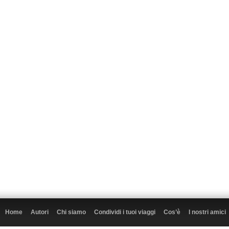
Home
Autori
Chi siamo
Condividi i tuoi viaggi
Cos’è
I nostri amici