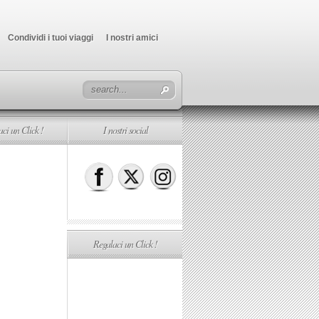
Condividi i tuoi viaggi
I nostri amici
ci un Click !
I nostri social
Regalaci un Click !