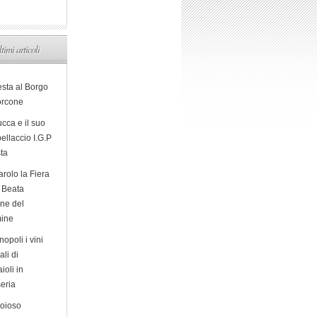
ltimi articoli
esta al Borgo
orcone
cca e il suo
ellaccio I.G.P
sta
arolo la Fiera
a Beata
ine del
ine
opoli i vini
ali di
ioli in
eria
ioioso