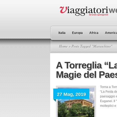
Italia
Europa
Africa
America
Home
» Posts Tagged "Maraschino"
A Torreglia “L
Magie del Pae
Torna a Tor
“La Festa de
27 Mag, 2019
paesaggio eu
Euganei. Il 
molteplici e 