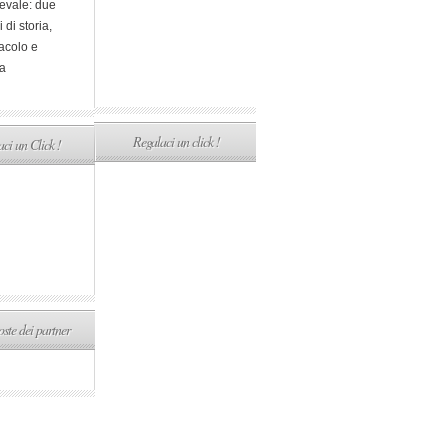
evale: due
i di storia,
acolo e
a
Regalaci un click !
ci un Click !
ste dei partner