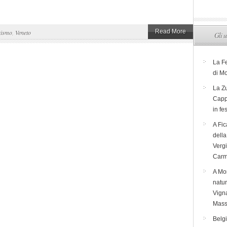
Read More
rismo
,
Veneto
Gli u
La F
di M
La Zu
Capp
in fe
A Fic
dell
Verg
Carm
A Mon
natur
Vigna
Mass
Belg