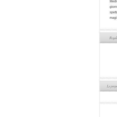
Medi
giorn
spett
magi
Regala
Le propo