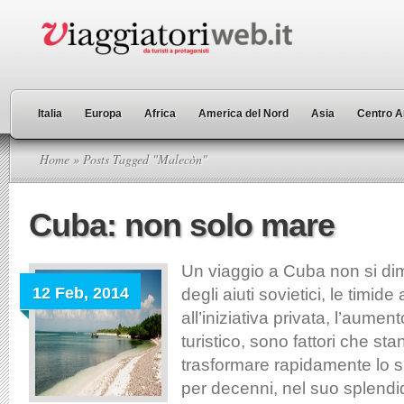
Italia
Europa
Africa
America del Nord
Asia
Centro A
Home
» Posts Tagged "Malecòn"
Cuba: non solo mare
Un viaggio a Cuba non si dim
12 Feb, 2014
degli aiuti sovietici, le timide
all’iniziativa privata, l’aumen
turistico, sono fattori che s
trasformare rapidamente lo s
per decenni, nel suo splendi