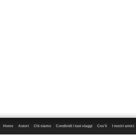
Home
Autori
Chi siamo
Condividi i tuoi viaggi
Cos’è
I nostri amici