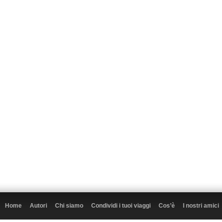
Home
Autori
Chi siamo
Condividi i tuoi viaggi
Cos’è
I nostri amici