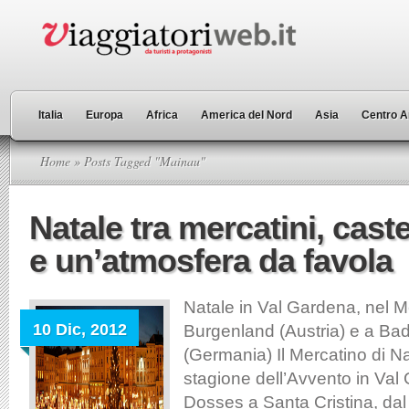
Italia
Europa
Africa
America del Nord
Asia
Centro A
Home
» Posts Tagged "Mainau"
Natale tra mercatini, castel
e un’atmosfera da favola
Natale in Val Gardena, nel 
10 Dic, 2012
Burgenland (Austria) e a B
(Germania) Il Mercatino di Na
stagione dell’Avvento in Val
Dosses a Santa Cristina, dal 