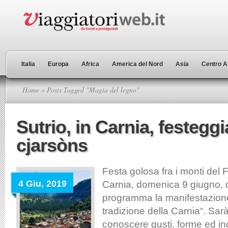
Italia
Europa
Africa
America del Nord
Asia
Centro A
Home
» Posts Tagged "Magia del legno"
Sutrio, in Carnia, festeggi
cjarsòns
Festa golosa fra i monti del Fr
4 Giu, 2019
Carnia, domenica 9 giugno, 
programma la manifestazione 
tradizione della Carnia“. Sar
conoscere gusti, forme ed ing