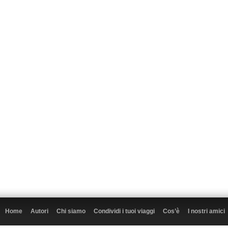
Home
Autori
Chi siamo
Condividi i tuoi viaggi
Cos’è
I nostri amici