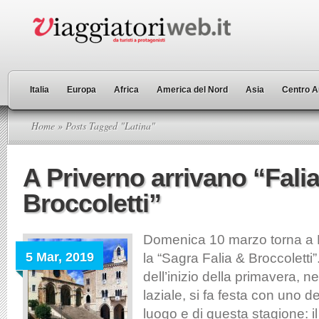
Italia
Europa
Africa
America del Nord
Asia
Centro A
Home
» Posts Tagged "Latina"
A Priverno arrivano “Fali
Broccoletti”
Domenica 10 marzo torna a P
5 Mar, 2019
la “Sagra Falia & Broccoletti
dell’inizio della primavera, ne
laziale, si fa festa con uno dei
luogo e di questa stagione: il