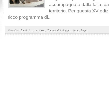
accompagnato dalla falia, pa
territorio. Per questa XV edi
ricco programma di...
Posted by
claudia
in
... del gusto
,
Continenti
,
I viaggi ...
,
Italia
,
Lazio