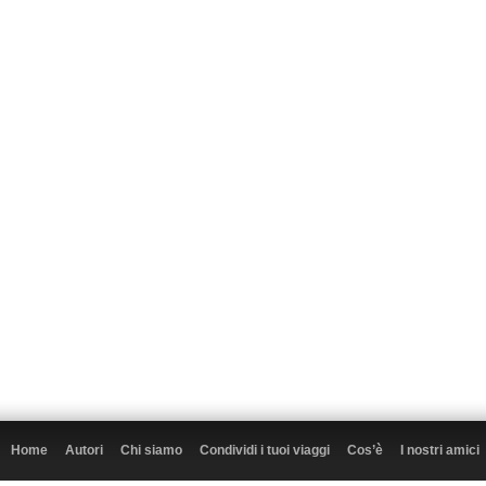
Home
Autori
Chi siamo
Condividi i tuoi viaggi
Cos’è
I nostri amici