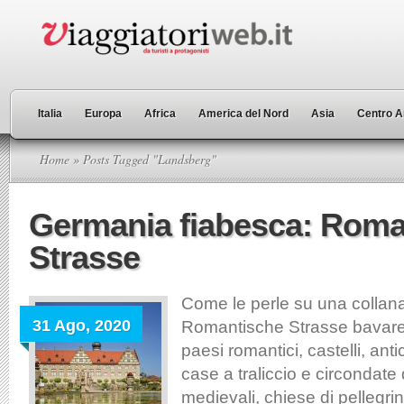
Italia
Europa
Africa
America del Nord
Asia
Centro A
Home
» Posts Tagged "Landsberg"
Germania fiabesca: Roma
Strasse
Come le perle su una collan
31 Ago, 2020
Romantische Strasse bavare
paesi romantici, castelli, anti
case a traliccio e circondate
medievali, chiese di pellegr