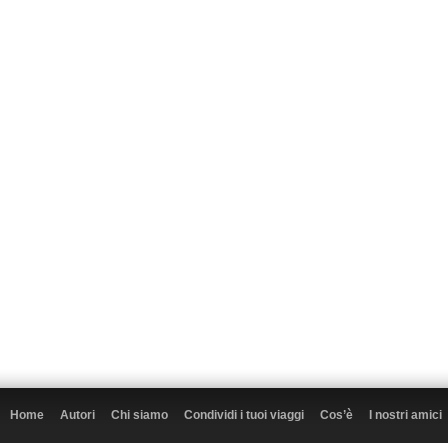
Home
Autori
Chi siamo
Condividi i tuoi viaggi
Cos’è
I nostri amici