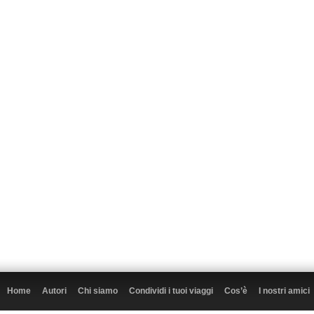
Home
Autori
Chi siamo
Condividi i tuoi viaggi
Cos’è
I nostri amici