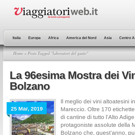
Italia
Europa
Africa
America del Nord
Asia
Centro A
Home
» Posts Tagged "laboratori del gusto"
La 96esima Mostra dei Vin
Bolzano
Il meglio dei vini altoatesini 
25 Mar, 2019
Mareccio. Oltre 170 etichett
di cantine di tutto l’Alto Adig
protagoniste assolute della M
Bolzano che, quest’anno, pun