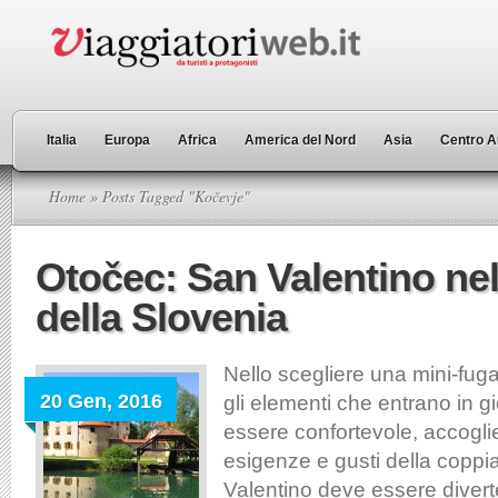
Italia
Europa
Africa
America del Nord
Asia
Centro A
Home
» Posts Tagged "Kočevje"
Otočec: San Valentino ne
della Slovenia
Nello scegliere una mini-fug
20 Gen, 2016
gli elementi che entrano in gi
essere confortevole, accogli
esigenze e gusti della coppia
Valentino deve essere diver