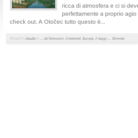
ricca di atmosfera e ci si dev
perfettamente a proprio agio 
check out. A Otočec tutto questo è...
Posted by
claudia
in
... del benessere
,
Continenti
,
Europa
,
I viaggi ...
,
Slovenia