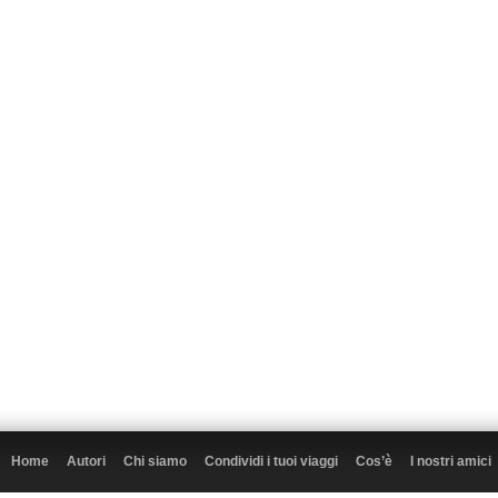
Home
Autori
Chi siamo
Condividi i tuoi viaggi
Cos’è
I nostri amici