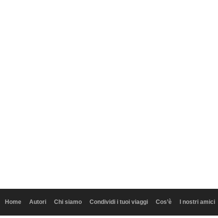
Home
Autori
Chi siamo
Condividi i tuoi viaggi
Cos’è
I nostri amici