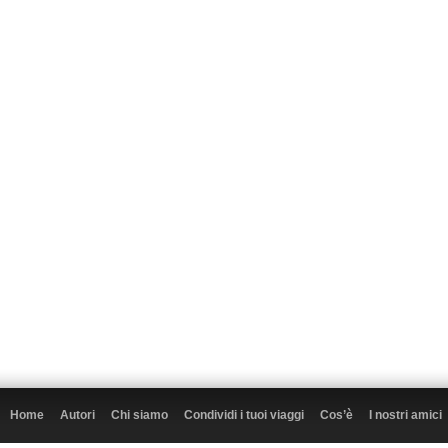
Home
Autori
Chi siamo
Condividi i tuoi viaggi
Cos’è
I nostri amici