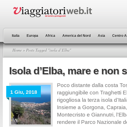
Italia
Europa
Africa
America del Nord
Asia
Centro A
Home
» Posts Tagged "isola d’Elba"
Isola d’Elba, mare e non 
Poco distante dalla costa To
1 Giu, 2018
raggiungibile con Traghetti 
rigogliosa la terza isola d’Itali
Insieme a Gorgona, Capraia, 
Montecristo e Giannutri, l’El
rendere il Parco Nazionale d