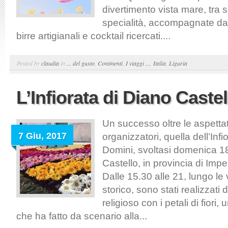
divertimento vista mare, tra s
specialità, accompagnate da
birre artigianali e cocktail ricercati....
Posted by
claudia
in
... del gusto
,
Continenti
,
I viaggi ...
,
Italia
,
Liguria
L’Infiorata di Diano Castel
Un successo oltre le aspettat
7 Giu, 2017
organizzatori, quella dell’Inf
Domini, svoltasi domenica 1
Castello, in provincia di Imper
Dalle 15.30 alle 21, lungo le 
storico, sono stati realizzati
religioso con i petali di fiori
che ha fatto da scenario alla...