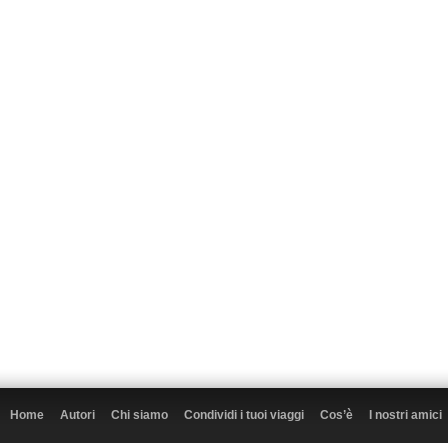
Home
Autori
Chi siamo
Condividi i tuoi viaggi
Cos’è
I nostri amici