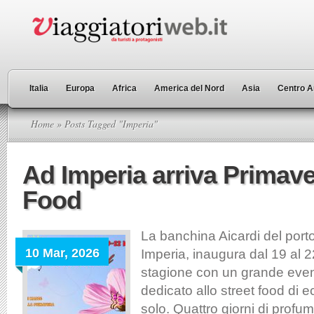
Italia
Europa
Africa
America del Nord
Asia
Centro A
Home
» Posts Tagged "Imperia"
Ad Imperia arriva Primave
Food
La banchina Aicardi del port
10 Mar, 2026
Imperia, inaugura dal 19 al 
stagione con un grande event
dedicato allo street food di 
solo. Quattro giorni di profu