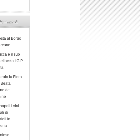
ltimi articoli
esta al Borgo
orcone
cca e il suo
ellaccio I.G.P
sta
arolo la Fiera
a Beata
ine del
ine
opoli i vini
ali di
ioli in
eria
ioioso