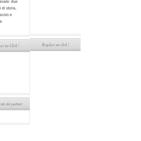
evale: due
i di storia,
acolo e
a
Regalaci un click !
ci un Click !
ste dei partner