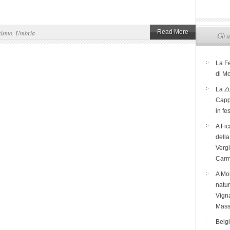
Read More
rismo
,
Umbria
Gli u
La F
di M
La Zu
Capp
in fe
A Fic
dell
Verg
Carm
A Mon
natur
Vigna
Mass
Belg