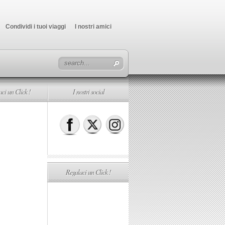
Condividi i tuoi viaggi
I nostri amici
ci un Click !
I nostri social
Regalaci un Click !