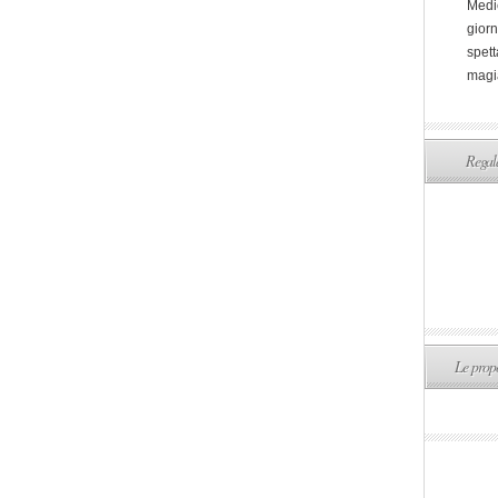
Medi
giorn
spett
magi
Regala
Le propo