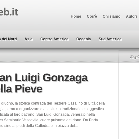
Home
Cos’è
Chi siamo
Autori
 del Nord
Asia
Centro America
Oceania
Sud America
Regala
 San Luigi Gonzaga
lla Pieve
 giugno, la storica contrada del Terziere Casalino di Città della
ia, torna a organizzare e allestire la tradizionale e suggestiva
dicata al loro patrono, San Luigi Gonzaga, venerato nella
’ex Seminario Vescovile, cuore pulsante del rione. Da Porta
o sino ai piedi della Cattedrale in piazza del...