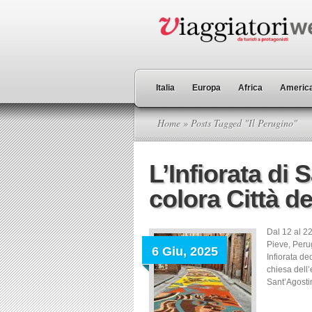
Italia
Europa
Africa
America
Home
» Posts Tagged "Il Perugino"
L’Infiorata di
colora Città de
Dal 12 al 22
Pieve, Perug
6 Giu, 2025
Infiorata de
chiesa dell
Sant’Agostin