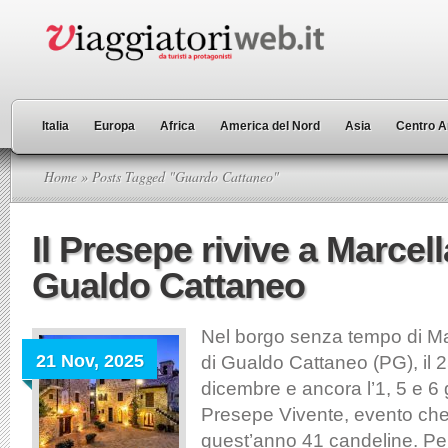
Italia
Europa
Africa
America del Nord
Asia
Centro A
Home
» Posts Tagged "Guardo Cattaneo"
Il Presepe rivive a Marcel
Gualdo Cattaneo
Nel borgo senza tempo di Ma
21 Nov, 2025
di Gualdo Cattaneo (PG), il 2
dicembre e ancora l’1, 5 e 6 
Presepe Vivente, evento ch
quest’anno 41 candeline. Per