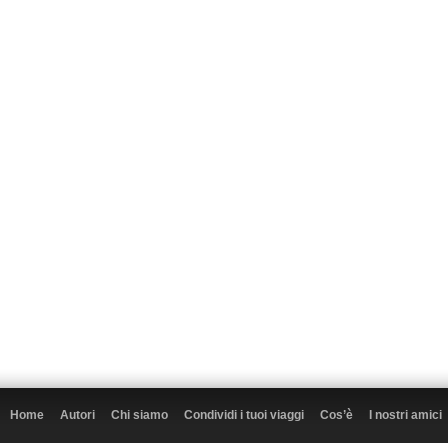
Home
Autori
Chi siamo
Condividi i tuoi viaggi
Cos’è
I nostri amici