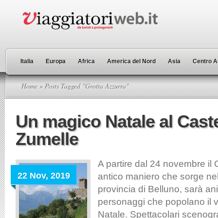
Italia
Europa
Africa
America del Nord
Asia
Centro A
Home
» Posts Tagged "Grotta Azzurra"
Un magico Natale al Caste
Zumelle
A partire dal 24 novembre il 
22 Nov, 2019
antico maniero che sorge nel
provincia di Belluno, sarà an
personaggi che popolano il v
Natale. Spettacolari scenogra