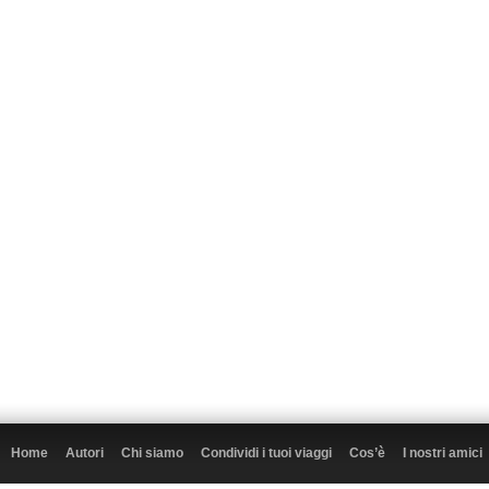
Home
Autori
Chi siamo
Condividi i tuoi viaggi
Cos’è
I nostri amici