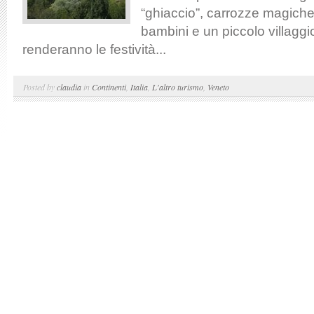
“ghiaccio”, carrozze magiche,
bambini e un piccolo villaggio 
renderanno le festività...
Posted by
claudia
in
Continenti
,
Italia
,
L'altro turismo
,
Veneto