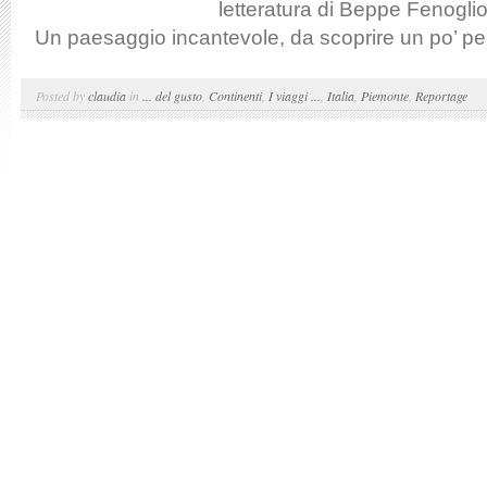
letteratura di Beppe Fenogl
Un paesaggio incantevole, da scoprire un po’ per
Posted by
claudia
in
... del gusto
,
Continenti
,
I viaggi ...
,
Italia
,
Piemonte
,
Reportage