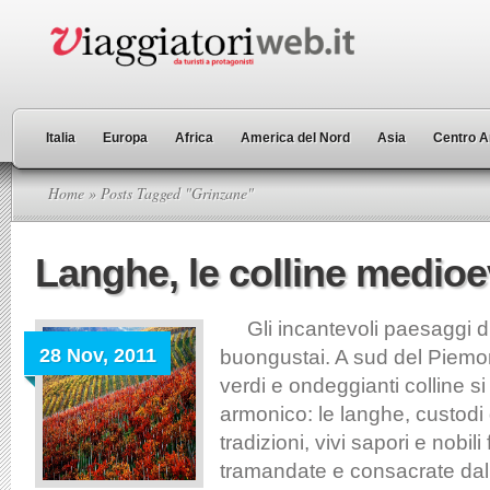
Italia
Europa
Africa
America del Nord
Asia
Centro A
Home
» Posts Tagged "Grinzane"
Langhe, le colline medioe
Gli incantevoli paesaggi di
28 Nov, 2011
buongustai. A sud del Piemo
verdi e ondeggianti colline s
armonico: le langhe, custodi 
tradizioni, vivi sapori e nobili
tramandate e consacrate dal