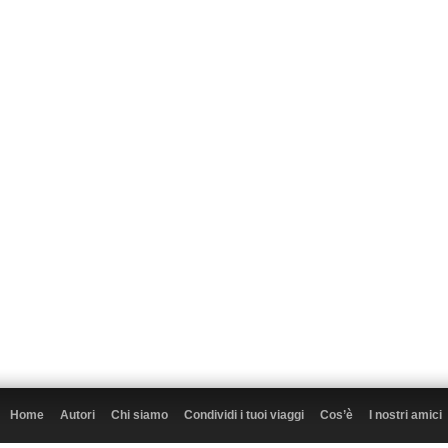
Home
Autori
Chi siamo
Condividi i tuoi viaggi
Cos’è
I nostri amici