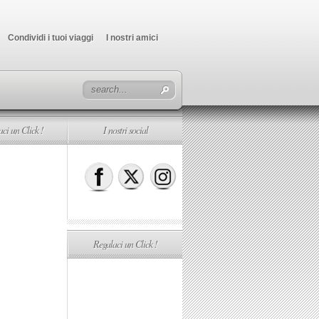
Condividi i tuoi viaggi
I nostri amici
ci un Click !
I nostri social
Regalaci un Click !