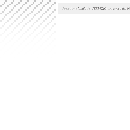
Posted by
claudia
in
-SERVIZIO-
,
America del N