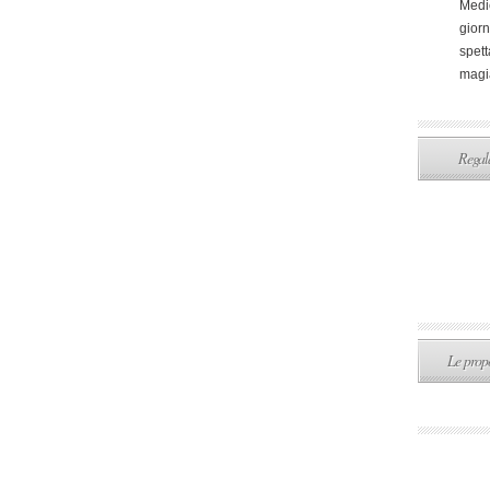
Medi
giorn
spett
magi
Regala
Le propo