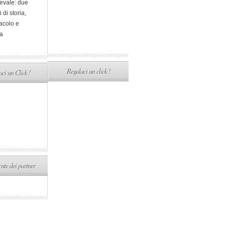
evale: due
i di storia,
acolo e
a
Regalaci un click !
ci un Click !
ste dei partner