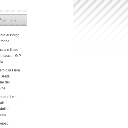
ltimi articoli
esta al Borgo
orcone
cca e il suo
ellaccio I.G.P
sta
arolo la Fiera
a Beata
ine del
ine
opoli i vini
ali di
ioli in
eria
ioioso