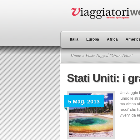
Italia
Europa
Africa
America
Home
» Posts Tagged "Gran Teton"
Stati Uniti: i 
Un viaggio t
lungo le str
5 Mag, 2013
ma vicina ai
rossi” che h
vivervi da em