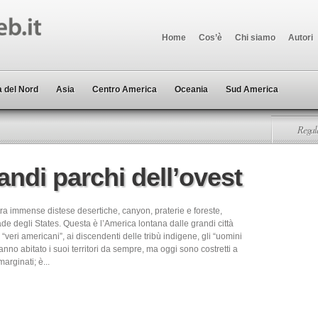
Home
Cos’è
Chi siamo
Autori
 del Nord
Asia
Centro America
Oceania
Sud America
Regala
grandi parchi dell’ovest
ra immense distese desertiche, canyon, praterie e foreste,
ade degli States. Questa è l’America lontana dalle grandi città
 “veri americani”, ai discendenti delle tribù indigene, gli “uomini
anno abitato i suoi territori da sempre, ma oggi sono costretti a
arginati; è...