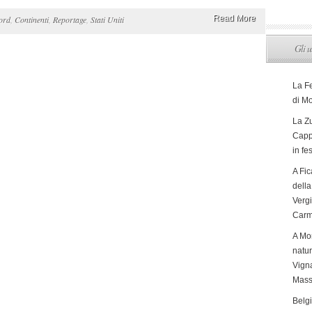
Read More
ord
,
Continenti
,
Reportage
,
Stati Uniti
Gli u
La F
di M
La Zu
Capp
in fe
A Fic
dell
Verg
Carm
A Mon
natur
Vigna
Mass
Belg