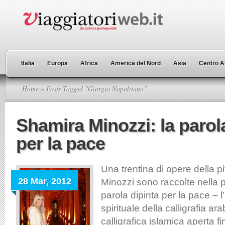
Italia
Europa
Africa
America del Nord
Asia
Centro A
Home
» Posts Tagged "Giorgio Napolitano"
Shamira Minozzi: la parol
per la pace
Una trentina di opere della p
28 Mar, 2012
Minozzi sono raccolte nella 
parola dipinta per la pace – 
spirituale della calligrafia ar
calligrafica islamica aperta f