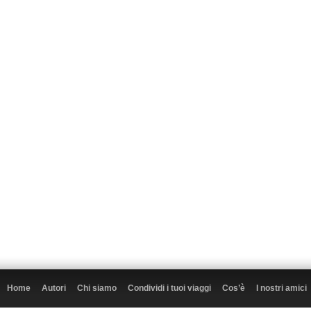
Home
Autori
Chi siamo
Condividi i tuoi viaggi
Cos’è
I nostri amici