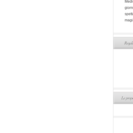
Medi
giorn
spett
magi
Regala
Le propo