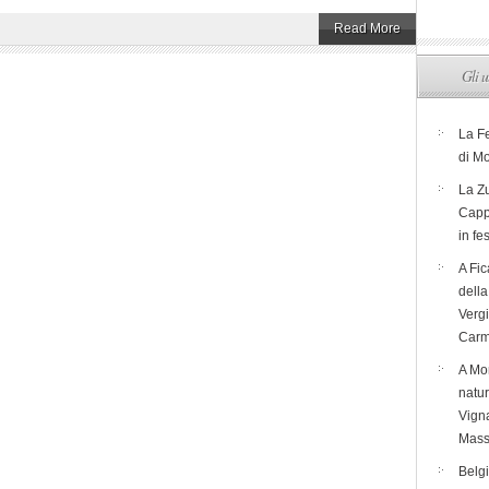
Read More
Gli u
La F
di M
La Zu
Capp
in fe
A Fic
dell
Verg
Carm
A Mon
natur
Vigna
Mass
Belg