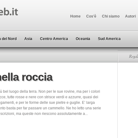
Home
Cos’è
Chi siamo
Autori
 del Nord
Asia
Centro America
Oceania
Sud America
Regala
nella roccia
più bel luogo della terra. Non per le sue rovine, ma per i colori
cce, tutte rosse e nere con strisce verdi e azzurre, quasi dei
ugamenti, e per le forme delle sue pietre e guglie. E’ larga
to basta per far passare un cammello. Ne ho letto una serie
descrizioni, ma queste non riescono assolutamente a...