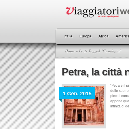
Italia
Europa
Africa
America
Home
» Posts Tagged "Giordania"
Petra, la città 
“Petra è il 
delle sue ro
1 Gen, 2015
piccoli corr
appena quan
infinita di 