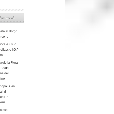
ltimi articoli
esta al Borgo
orcone
cca e il suo
ellaccio I.G.P
sta
arolo la Fiera
a Beata
ine del
ine
opoli i vini
ali di
ioli in
eria
ioioso