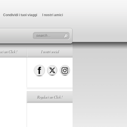
Condividi i tuoi viaggi
I nostri amici
ci un Click !
I nostri social
Regalaci un Click !