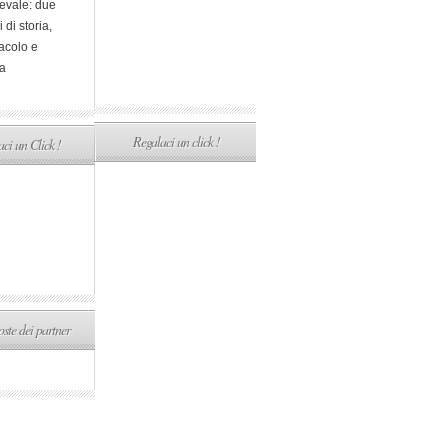
evale: due
i di storia,
acolo e
a
Regalaci un click !
ci un Click !
ste dei partner