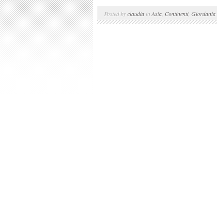
Posted by
claudia
in
Asia
,
Continenti
,
Giordania