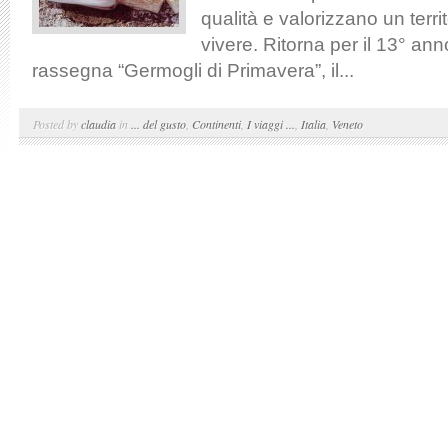
qualità e valorizzano un territ
vivere. Ritorna per il 13° an
rassegna “Germogli di Primavera”, il...
Posted by
claudia
in
... del gusto
,
Continenti
,
I viaggi ...
,
Italia
,
Veneto