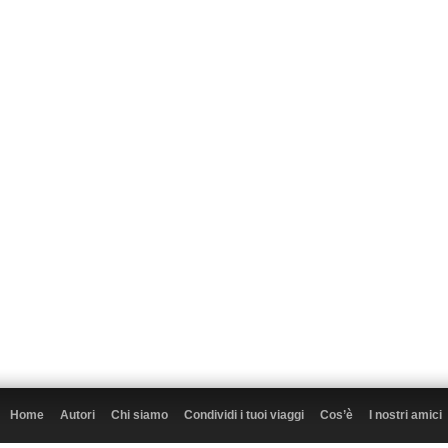
Home
Autori
Chi siamo
Condividi i tuoi viaggi
Cos’è
I nostri amici