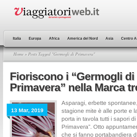
Italia
Europa
Africa
America del Nord
Asia
Centro A
Home
» Posts Tagged "Germogli di Primavera"
Fioriscono i “Germogli di
Primavera” nella Marca tr
Asparagi, erbette spontanee, 
13 Mar, 2019
stagione mite è alle porte e 
porta in tavola tutti i sapori d
Primavera”. Otto appuntament
che si fanno portabandiera de