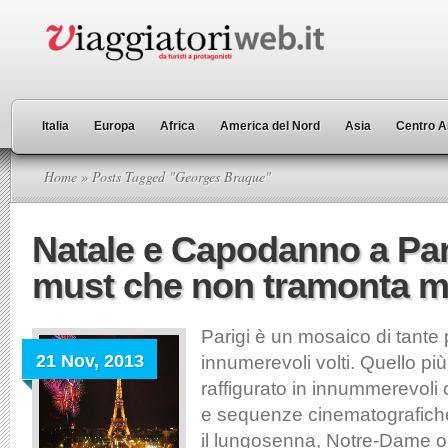
Italia
Europa
Africa
America del Nord
Asia
Centro A
Home
» Posts Tagged "Georges Braque"
Natale e Capodanno a Par
must che non tramonta m
Parigi è un mosaico di tante p
21 Nov, 2013
innumerevoli volti. Quello pi
raffigurato in innummerevoli c
e sequenze cinematografiche 
il lungosenna, Notre-Dame o 