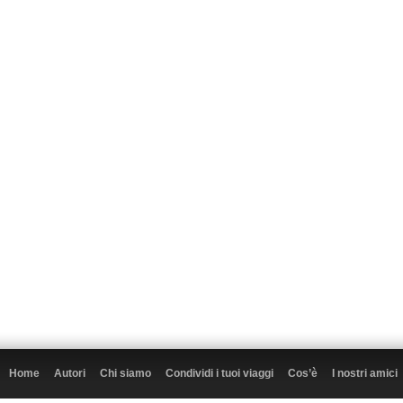
Home
Autori
Chi siamo
Condividi i tuoi viaggi
Cos’è
I nostri amici