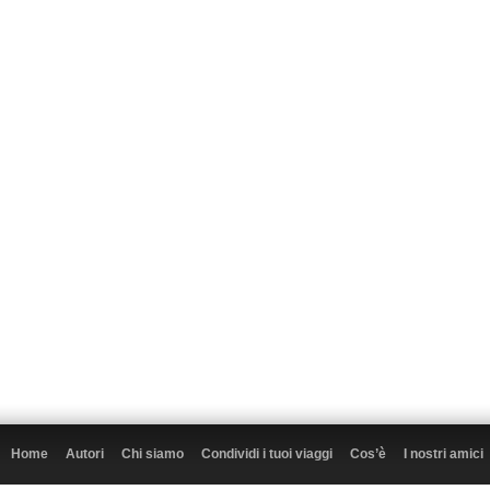
Home
Autori
Chi siamo
Condividi i tuoi viaggi
Cos’è
I nostri amici