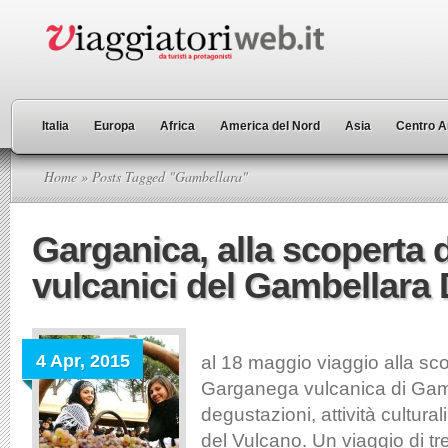
Italia
Europa
Africa
America del Nord
Asia
Centro A
Home
» Posts Tagged "Gambellara"
Garganica, alla scoperta d
vulcanici del Gambellara
Dal
4 Apr, 2015
al 18 maggio viaggio alla sco
Garganega vulcanica di Gamb
degustazioni, attività cultura
del Vulcano. Un viaggio di tre