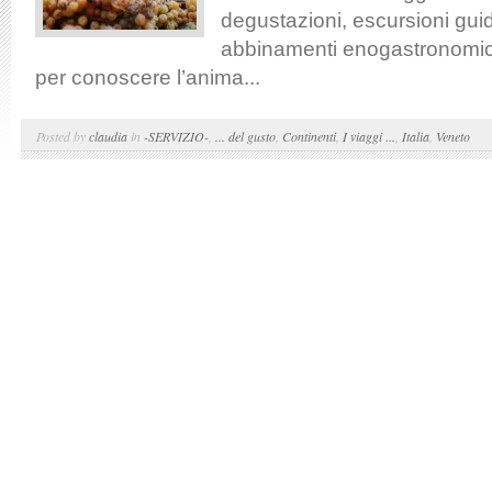
degustazioni, escursioni guid
abbinamenti enogastronomici
per conoscere l’anima...
Posted by
claudia
in
-SERVIZIO-
,
... del gusto
,
Continenti
,
I viaggi ...
,
Italia
,
Veneto