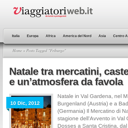
Italia
Europa
Africa
America del Nord
Asia
Centro A
Home
» Posts Tagged "Friburgo"
Natale tra mercatini, castel
e un’atmosfera da favola
Natale in Val Gardena, nel 
10 Dic, 2012
Burgenland (Austria) e a B
(Germania) Il Mercatino di Na
stagione dell’Avvento in Val
Dosses a Santa Cristina, dal 