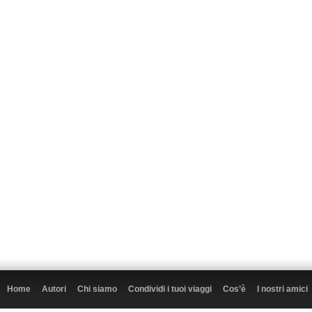
Home
Autori
Chi siamo
Condividi i tuoi viaggi
Cos’è
I nostri amici