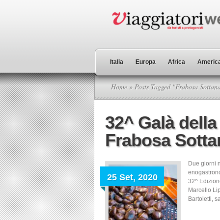
Italia
Europa
Africa
America
Home
» Posts Tagged "Frabosa Sottan
32^ Galà della
Frabosa Sotta
Due giorni n
enogastrono
25 Set, 2020
32^ Edizione
Marcello Lip
Bartoletti, 