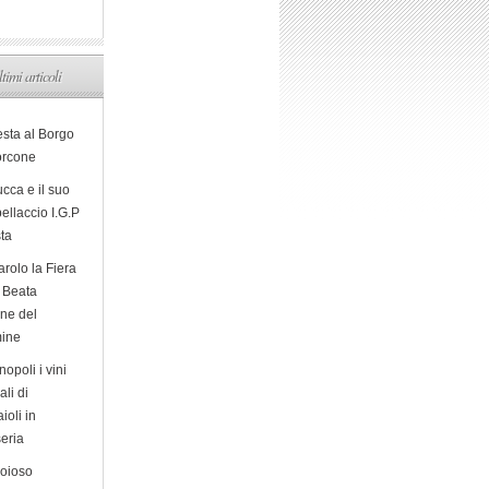
ltimi articoli
esta al Borgo
orcone
cca e il suo
ellaccio I.G.P
sta
arolo la Fiera
a Beata
ine del
ine
opoli i vini
ali di
ioli in
eria
ioioso