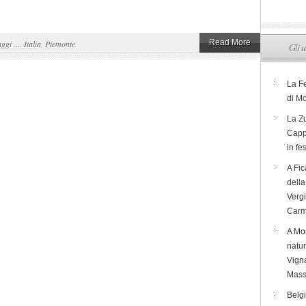
Read More
aggi ...
,
Italia
,
Piemonte
Gli u
La F
di M
La Zu
Capp
in fe
A Fic
dell
Verg
Carm
A Mon
natur
Vigna
Mass
Belg