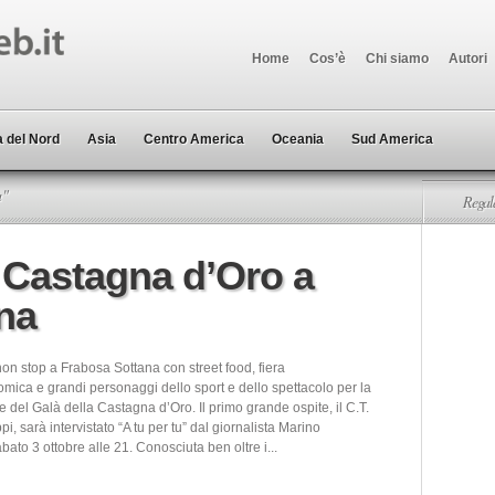
Home
Cos’è
Chi siamo
Autori
 del Nord
Asia
Centro America
Oceania
Sud America
a"
Regala
 Castagna d’Oro a
na
on stop a Frabosa Sottana con street food, fiera
mica e grandi personaggi dello sport e dello spettacolo per la
 del Galà della Castagna d’Oro. Il primo grande ospite, il C.T.
pi, sarà intervistato “A tu per tu” dal giornalista Marino
sabato 3 ottobre alle 21. Conosciuta ben oltre i...