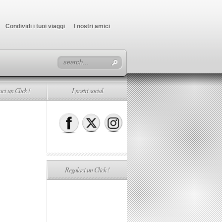
Condividi i tuoi viaggi
I nostri amici
ci un Click !
I nostri social
Regalaci un Click !