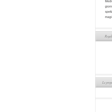
Medi
giorn
spett
magi
Regala
Le propo