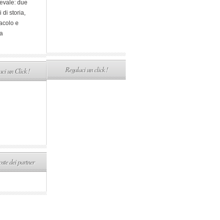
evale: due
i di storia,
acolo e
a
Regalaci un click !
ci un Click !
ste dei partner