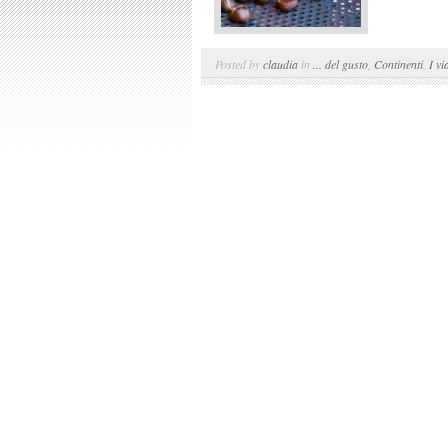
Posted by
claudia
in
... del gusto
,
Continenti
,
I vi