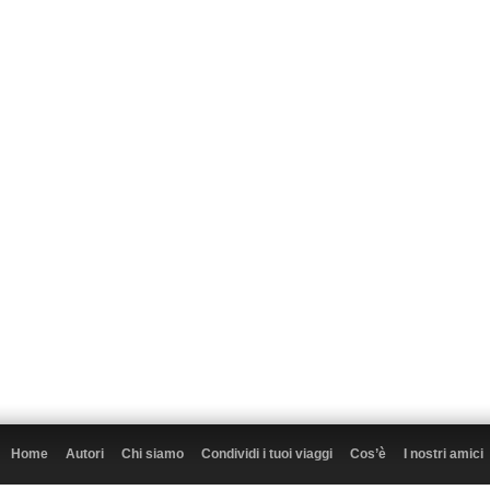
Home
Autori
Chi siamo
Condividi i tuoi viaggi
Cos’è
I nostri amici