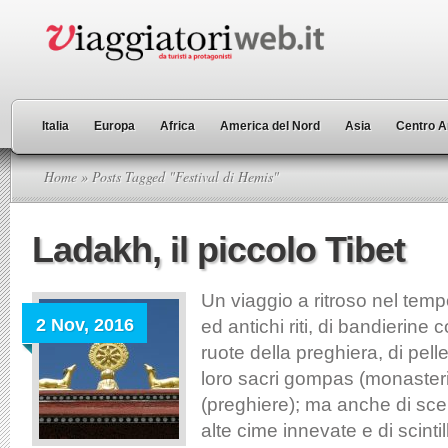
Italia
Europa
Africa
America del Nord
Asia
Centro A
Home
» Posts Tagged "Festival di Hemis"
Ladakh, il piccolo Tibet
Un viaggio a ritroso nel tempo
2 Nov, 2016
ed antichi riti, di bandierine c
ruote della preghiera, di pelle
loro sacri gompas (monasteri
(preghiere); ma anche di sce
alte cime innevate e di scintill