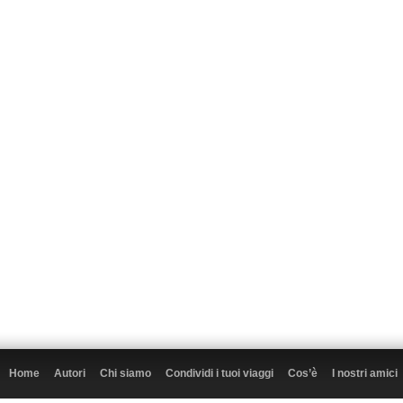
Home
Autori
Chi siamo
Condividi i tuoi viaggi
Cos’è
I nostri amici