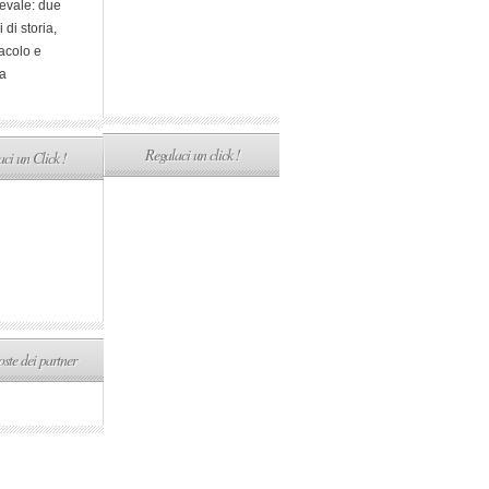
evale: due
i di storia,
acolo e
a
Regalaci un click !
ci un Click !
ste dei partner