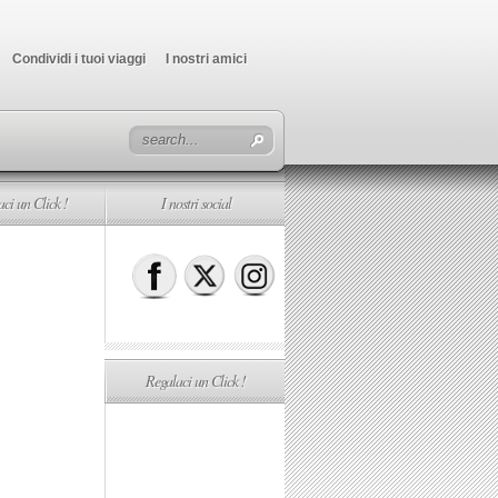
Condividi i tuoi viaggi
I nostri amici
ci un Click !
I nostri social
Regalaci un Click !