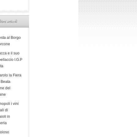
ltimi articoli
esta al Borgo
orcone
cca e il suo
ellaccio I.G.P
sta
arolo la Fiera
a Beata
ine del
ine
opoli i vini
ali di
ioli in
eria
ioioso