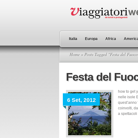
Italia
Europa
Africa
America
Home
» Posts Tagged "Festa del Fuoco
Festa del Fuoc
how to get y
nelle isole 
6 Set, 2012
quest’anno “
coinvolti, d
a spettacoli