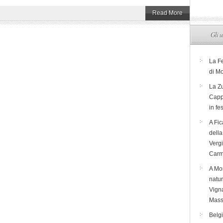
Read More
Gli u
La F
di M
La Zu
Capp
in fe
A Fic
dell
Verg
Carm
A Mon
natur
Vigna
Mass
Belg