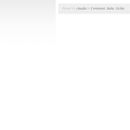
Posted by
claudia
in
Continenti
,
Italia
,
Sicilia