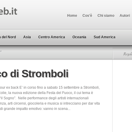
Home
Cos’è
Chi siamo
Autori
 del Nord
Asia
Centro America
Oceania
Sud America
"
Regala
o di Stromboli
our ex back E’ in corso fino a sabato 15 settembre a Stromboli,
Eolie, la nuova edizione della Festa del Fuoco, il cui tema è
il Sogno”. Nelle performance degli artisti internazionali
anza, arti circensi, giocoleria e musica si intrecciano per dar vita
 di grande impatto emotivo: vanno in scena...