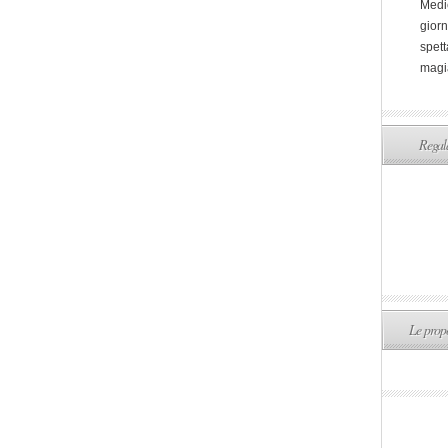
Medi
giorn
spett
magi
Regala
Le propo